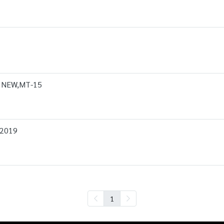
L NEW,MT-15
 2019
1