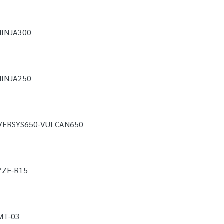
,NINJA300
,NINJA250
N-VERSYS650-VULCAN650
,YZF-R15
,MT-03