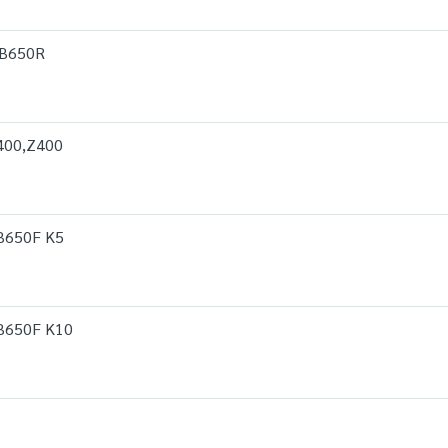
CB650R
A400,Z400
CB650F K5
CB650F K10