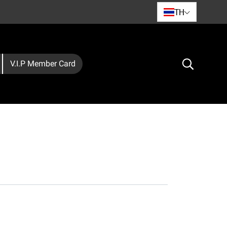
TH
V.I.P Member Card