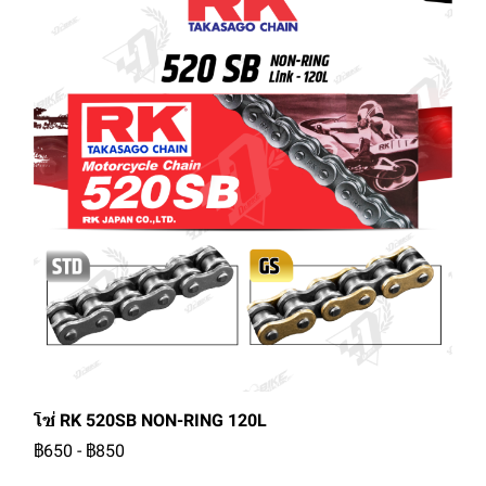
โซ่ RK 520SB NON-RING 120L
฿650
-
฿850