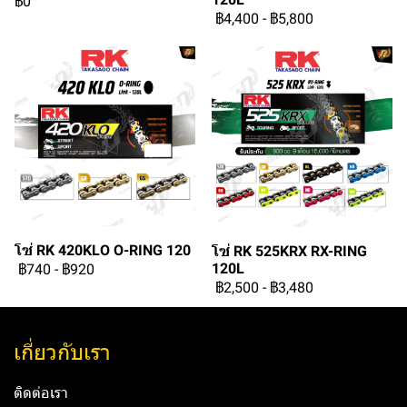
฿0
฿4,400
-
฿5,800
โซ่ RK 420KLO O-RING 120
โซ่ RK 525KRX RX-RING
120L
฿740
-
฿920
฿2,500
-
฿3,480
เกี่ยวกับเรา
ติดต่อเรา