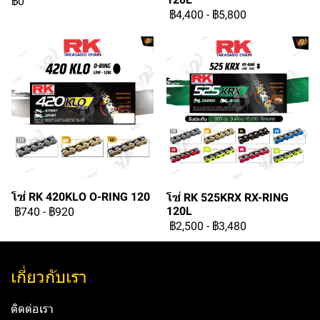
฿0
฿4,400
-
฿5,800
โซ่ RK 420KLO O-RING 120
โซ่ RK 525KRX RX-RING
120L
฿740
-
฿920
฿2,500
-
฿3,480
เกี่ยวกับเรา
ติดต่อเรา