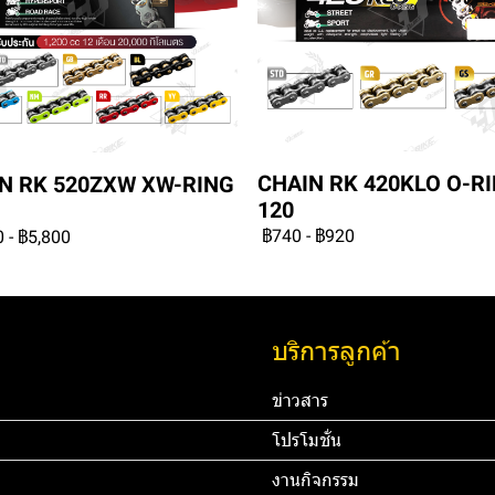
CHAIN RK 420KLO O-R
N RK 520ZXW XW-RING
120
฿740
-
฿920
0
-
฿5,800
บริการลูกค้า
ข่าวสาร
โปรโมชั่น
งานกิจกรรม