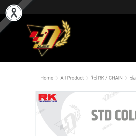
Home
All Product
โซ่ RK / CHAIN
ข้