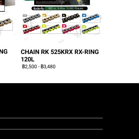
ING
CHAIN RK 525KRX RX-RING
120L
฿2,500
-
฿3,480