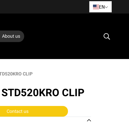
EN
About us
 STD520KRO CLIP
RK STD520KRO CLIP
Contact us