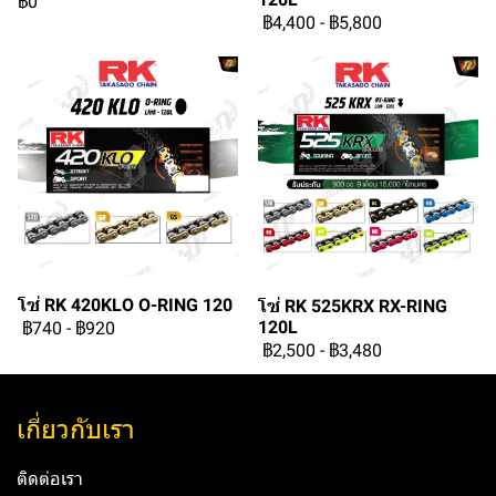
฿0
฿4,400
-
฿5,800
โซ่ RK 420KLO O-RING 120
โซ่ RK 525KRX RX-RING
120L
฿740
-
฿920
฿2,500
-
฿3,480
เกี่ยวกับเรา
ติดต่อเรา