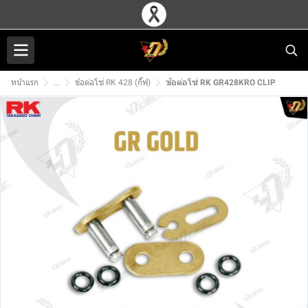
หน้าแรก
...
ข้อต่อโซ่ RK 428 (กิ๊ฟ)
ข้อต่อโซ่ RK GR428KRO CLIP