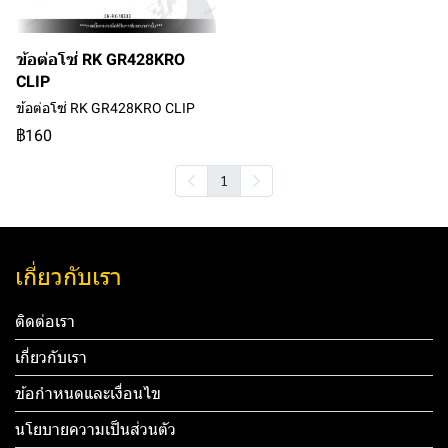
ข้อต่อโซ่ RK GR428KRO
CLIP
ข้อต่อโซ่ RK GR428KRO CLIP
฿160
1
เกี่ยวกับเรา
ติดต่อเรา
เกี่ยวกับเรา
ข้อกำหนดและเงื่อนไข
นโยบายความเป็นส่วนตัว