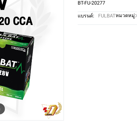
BT-FU-20277
หมวดหมู่:
แบรนด์:
FULBAT
m