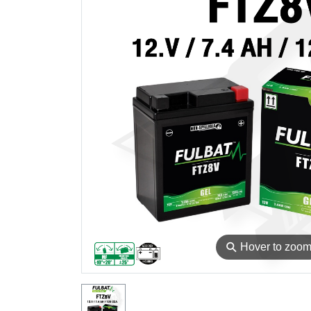
⚲
Hover to zoo