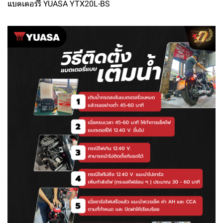
แบตเตอร์รี่ YUASA YTX20L-BS