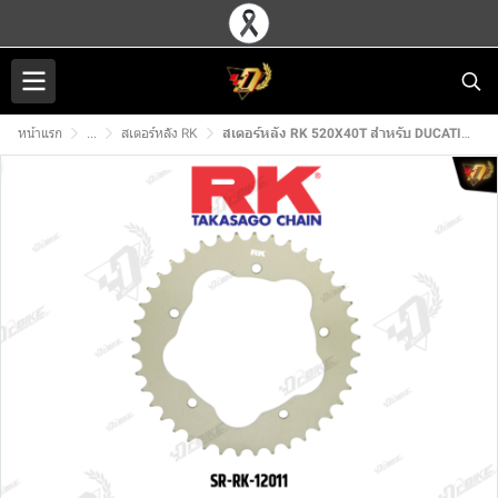
หน้าแรก
...
สเตอร์หลัง RK
สเตอร์หลัง RK 520X40T สำหรับ DUCATI 796