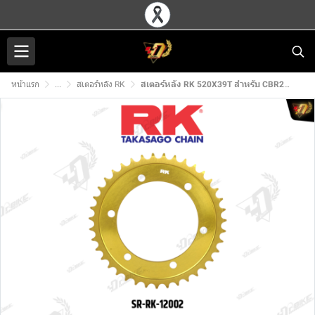
หน้าแรก
...
สเตอร์หลัง RK
สเตอร์หลัง RK 520X39T สำหรับ CBR250R-300