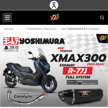
หน้าแรก
...
YOSHIMURA XMAX300
ท่อ YOSHIMURA R77J สำหรับ YAMAHA X-MAX300 2023+