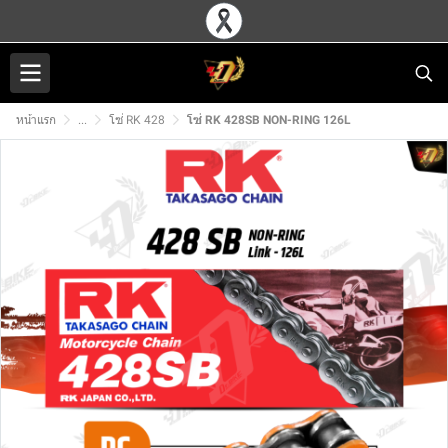
หน้าแรก
...
โซ่ RK 428
โซ่ RK 428SB NON-RING 126L