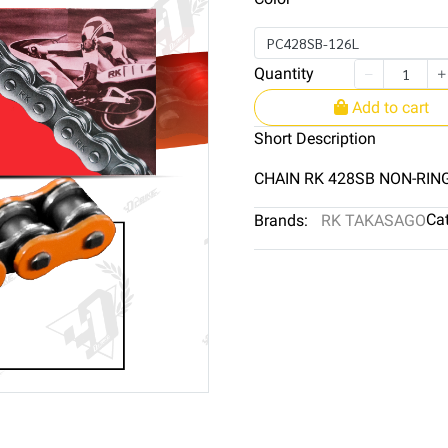
PC428SB-126L
Quantity
Add to cart
Short Description
CHAIN RK 428SB NON-RIN
Cat
Brands:
RK TAKASAGO