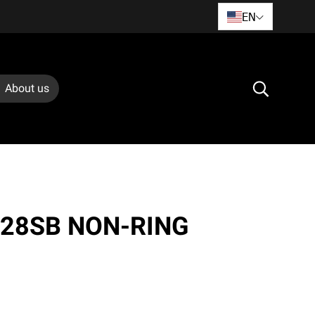
EN
About us
428SB NON-RING