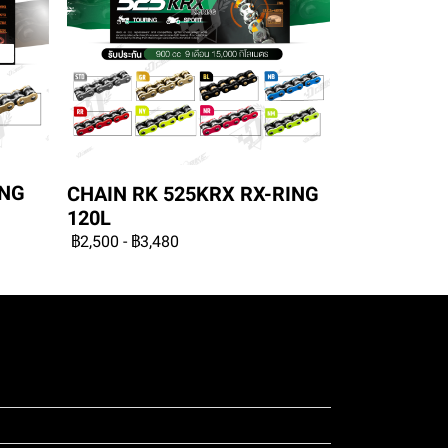
ING
CHAIN RK 525KRX RX-RING
120L
฿2,500
-
฿3,480