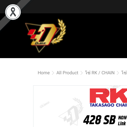
Home
All Product
โซ่ RK / CHAIN
โซ