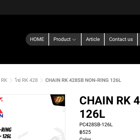
HOME
Product
Article
Contact us
่ RK
โซ่ RK 428
CHAIN RK 428SB NON-RING 126L
CHAIN RK 
126L
PC428SB-126L
฿525
Color