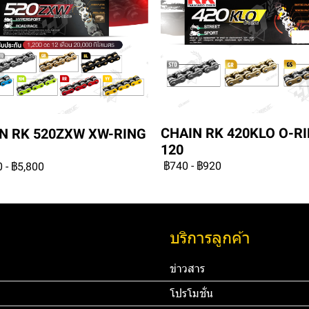
CHAIN RK 420KLO O-R
N RK 520ZXW XW-RING
120
฿740
-
฿920
0
-
฿5,800
บริการลูกค้า
ข่าวสาร
โปรโมชั่น