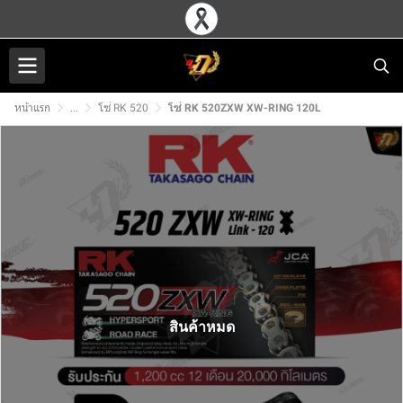
หน้าแรก
...
โซ่ RK 520
โซ่ RK 520ZXW XW-RING 120L
สินค้าหมด