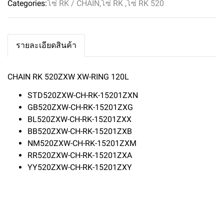
Categories:
โซ่ RK / CHAIN
,
โซ่ RK
,
โซ่ RK 520
รายละเอียดสินค้า
CHAIN RK 520ZXW XW-RING 120L
STD520ZXW-CH-RK-15201ZXN
GB520ZXW-CH-RK-15201ZXG
BL520ZXW-CH-RK-15201ZXX
BB520ZXW-CH-RK-15201ZXB
NM520ZXW-CH-RK-15201ZXM
RR520ZXW-CH-RK-15201ZXA
YY520ZXW-CH-RK-15201ZXY