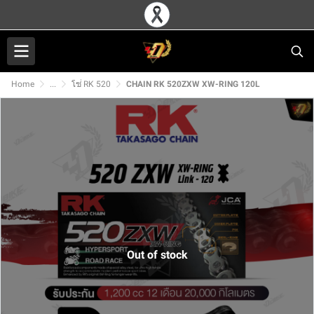
Home
...
โซ่ RK 520
CHAIN RK 520ZXW XW-RING 120L
Out of stock