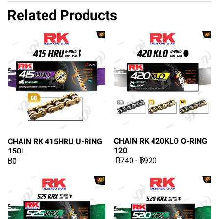
Related Products
CHAIN RK 420KLO O-RING
CHAIN RK 415HRU U-RING
120
150L
฿740
-
฿920
฿0