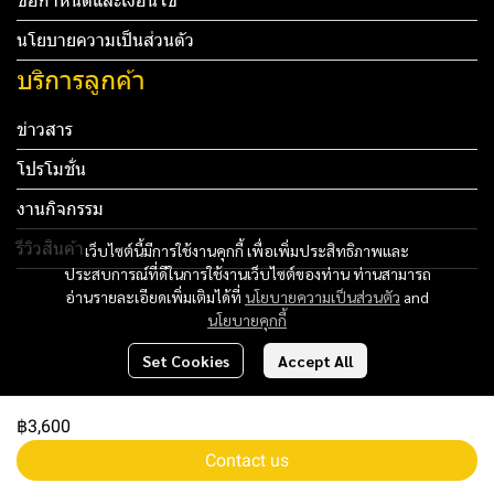
ข้อกำหนดและเงื่อนไข
นโยบายความเป็นส่วนตัว
บริการลูกค้า
ข่าวสาร
โปรโมชั่น
งานกิจกรรม
รีวิวสินค้า
เว็บไซต์นี้มีการใช้งานคุกกี้ เพื่อเพิ่มประสิทธิภาพและ
ประสบการณ์ที่ดีในการใช้งานเว็บไซต์ของท่าน ท่านสามารถ
Tel: 012 345 67890 Email: mail@yourdomain.com
อ่านรายละเอียดเพิ่มเติมได้ที่
นโยบายความเป็นส่วนตัว
and
นโยบายคุกกี้
ทดสอบ 3
Set Cookies
Accept All
ทดสอบ 4
฿3,600
Copyright 2024 | All Rights Reserved | Powered by MWE
Contact us
Powered By
MakeWebEasy