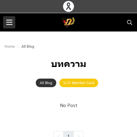
Home
All Blog
บทความ
All Blog
V.I.P. Member Card
No Post
1