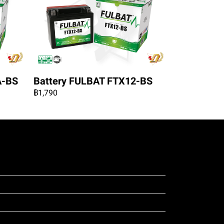
A-BS
Battery FULBAT FTX12-BS
฿1,790