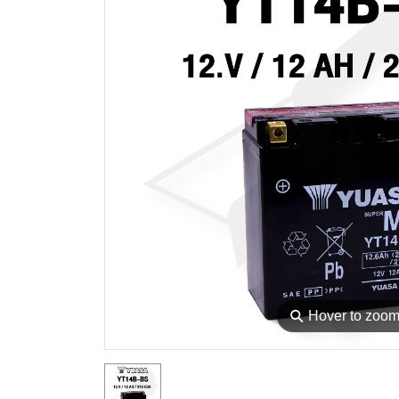
⚲
Hover to zoo