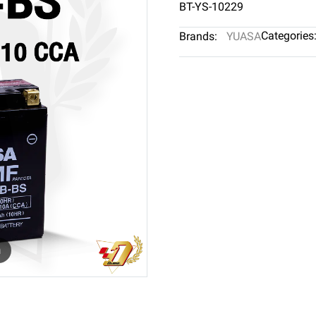
BT-YS-10229
Categories
Brands:
YUASA
m