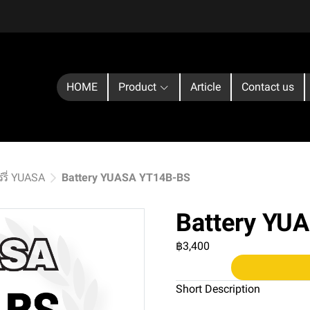
HOME
Product
Article
Contact us
์รี่ YUASA
Battery YUASA YT14B-BS
Battery YU
฿3,400
Short Description