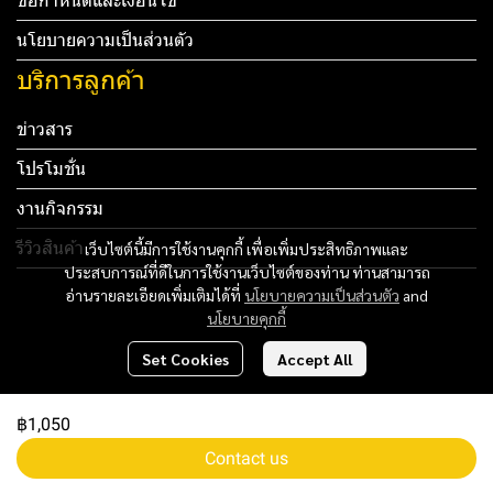
ข้อกำหนดและเงื่อนไข
นโยบายความเป็นส่วนตัว
บริการลูกค้า
ข่าวสาร
โปรโมชั่น
งานกิจกรรม
รีวิวสินค้า
เว็บไซต์นี้มีการใช้งานคุกกี้ เพื่อเพิ่มประสิทธิภาพและ
ประสบการณ์ที่ดีในการใช้งานเว็บไซต์ของท่าน ท่านสามารถ
Tel: 012 345 67890 Email: mail@yourdomain.com
อ่านรายละเอียดเพิ่มเติมได้ที่
นโยบายความเป็นส่วนตัว
and
นโยบายคุกกี้
ทดสอบ 3
Set Cookies
Accept All
ทดสอบ 4
฿1,050
Copyright 2024 | All Rights Reserved | Powered by MWE
Contact us
Powered By
MakeWebEasy