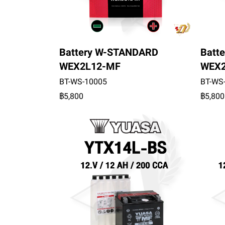
Battery W-STANDARD
Batt
WEX2L12-MF
WEX
BT-WS-10005
BT-WS
฿5,800
฿5,800