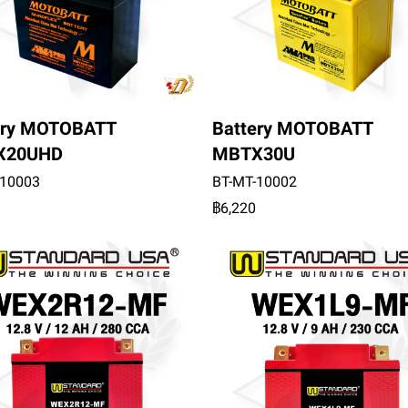
ery MOTOBATT
Battery MOTOBATT
X20UHD
MBTX30U
-10003
BT-MT-10002
฿6,220