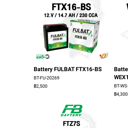
Battery FULBAT FTX16-BS
Batt
WEX
BT-FU-20269
BT-WS
฿2,500
฿4,300