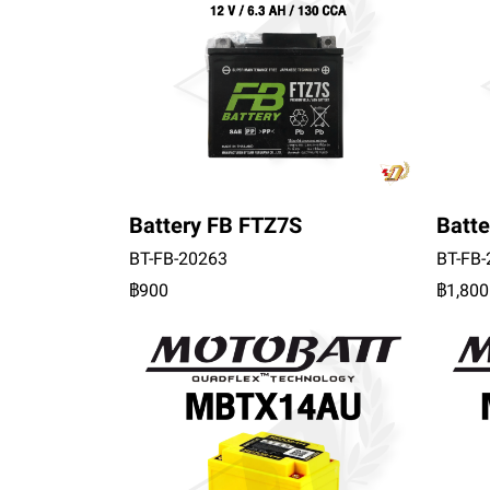
Battery FB FTZ7S
Batt
BT-FB-20263
BT-FB
฿900
฿1,800