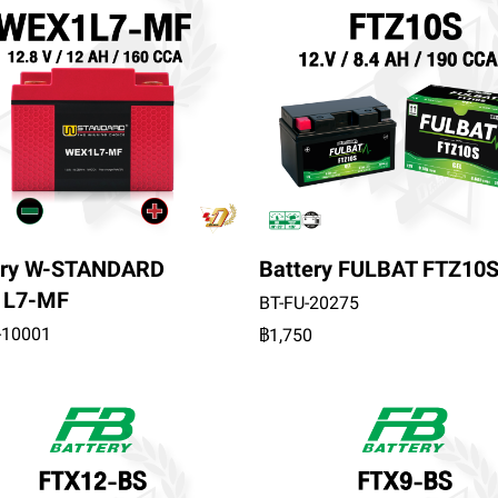
ery W-STANDARD
Battery FULBAT FTZ10
1L7-MF
BT-FU-20275
-10001
฿1,750