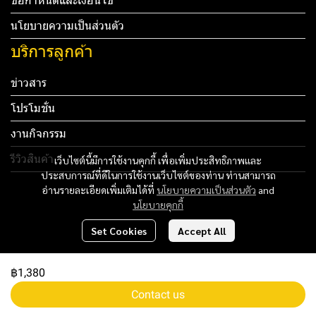
ข้อกำหนดและเงื่อนไข
นโยบายความเป็นส่วนตัว
บริการลูกค้า
ข่าวสาร
โปรโมชั่น
งานกิจกรรม
รีวิวสินค้า
เว็บไซต์นี้มีการใช้งานคุกกี้ เพื่อเพิ่มประสิทธิภาพและ
ประสบการณ์ที่ดีในการใช้งานเว็บไซต์ของท่าน ท่านสามารถ
Tel: 012 345 67890 Email: mail@yourdomain.com
อ่านรายละเอียดเพิ่มเติมได้ที่
นโยบายความเป็นส่วนตัว
and
นโยบายคุกกี้
ทดสอบ 3
Set Cookies
Accept All
ทดสอบ 4
฿1,380
Copyright 2024 | All Rights Reserved | Powered by MWE
Contact us
Powered By
MakeWebEasy