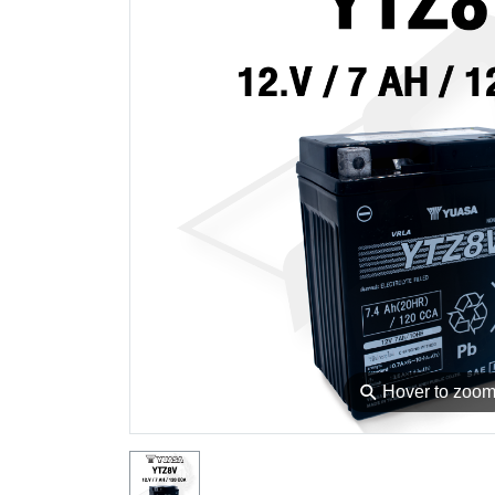
⚲
Hover to zoo