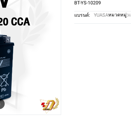
BT-YS-10209
หมวดหมู่:
แ
แบรนด์:
YUASA
m