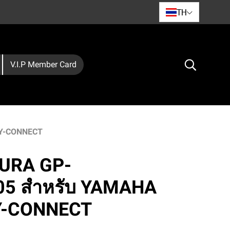
TH
V.I.P Member Card
Y-CONNECT
MURA GP-
5 สำหรับ YAMAHA
Y-CONNECT