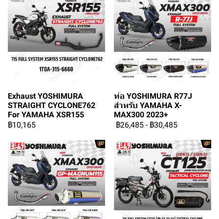
Exhaust YOSHIMURA
ท่อ YOSHIMURA R77J
STRAIGHT CYCLONE762
สำหรับ YAMAHA X-
For YAMAHA XSR155
MAX300 2023+
฿10,165
฿26,485
-
฿30,485