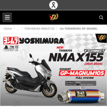
Home
...
YOSHIMURA NMAX155
ท่อ YOSHIMURA GP-MAGNUM105 สำหรับ YAMAHA NMAX155 Y-CONNECT