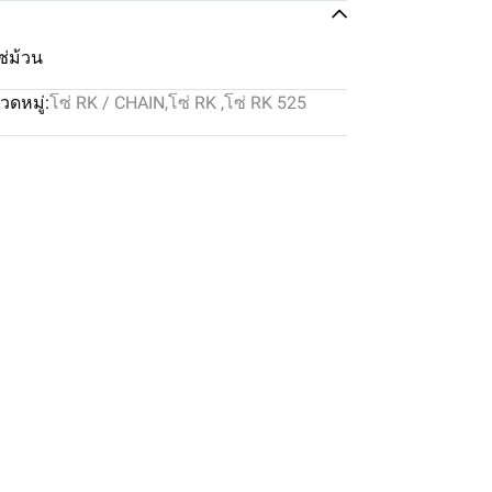
่ม้วน
วดหมู่:
โซ่ RK / CHAIN
,
โซ่ RK
,
โซ่ RK 525