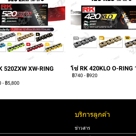
โซ่ RK 420KLO O-RING 
RK 520ZXW XW-RING
฿740
-
฿920
0
-
฿5,800
บริการลูกค้า
ข่าวสาร