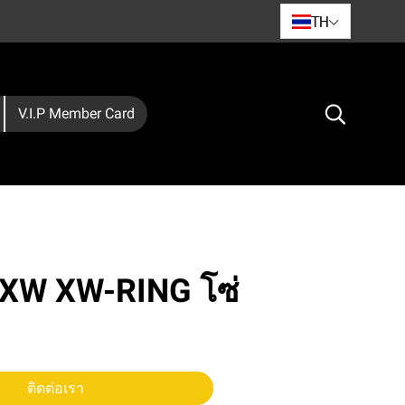
TH
V.I.P Member Card
ZXW XW-RING โซ่
ติดต่อเรา