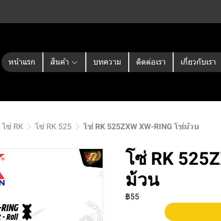
หน้าแรก
สินค้า
บทความ
ติดต่อเรา
เกี่ยวกับเรา
โซ่ RK
โซ่ RK 525
โซ่ RK 525ZXW XW-RING โซ่ม้วน
โซ่ RK 525
ม้วน
฿55