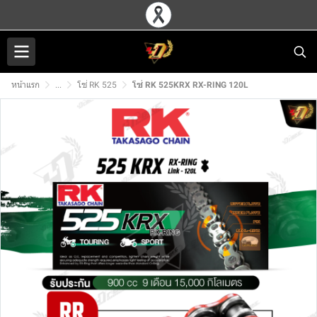
หน้าแรก
...
โซ่ RK 525
โซ่ RK 525KRX RX-RING 120L