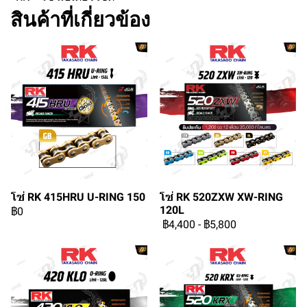
สินค้าที่เกี่ยวข้อง
โซ่ RK 415HRU U-RING 150
โซ่ RK 520ZXW XW-RING
120L
฿0
฿4,400
-
฿5,800