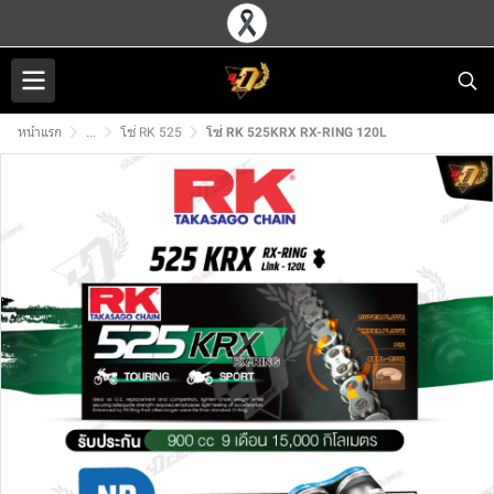
หน้าแรก
...
โซ่ RK 525
โซ่ RK 525KRX RX-RING 120L