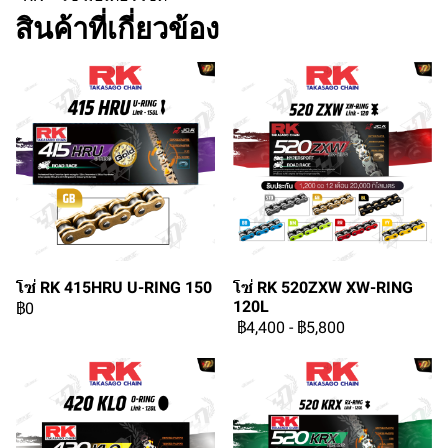
สินค้าที่เกี่ยวข้อง
โซ่ RK 415HRU U-RING 150
โซ่ RK 520ZXW XW-RING
120L
฿0
฿4,400
-
฿5,800