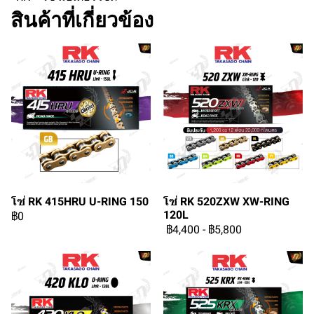
สินค้าที่เกี่ยวข้อง
โซ่ RK 415HRU U-RING 150
โซ่ RK 520ZXW XW-RING
120L
฿0
฿4,400
-
฿5,800