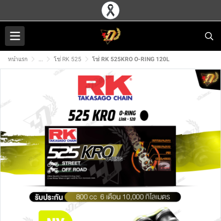
หน้าแรก
...
โซ่ RK 525
โซ่ RK 525KRO O-RING 120L