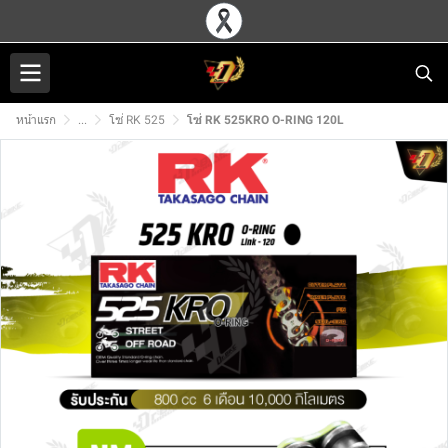
หน้าแรก
...
โซ่ RK 525
โซ่ RK 525KRO O-RING 120L