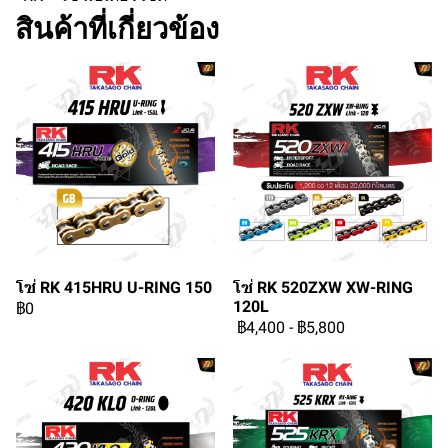
สินค้าที่เกี่ยวข้อง
โซ่ RK 415HRU U-RING 150
โซ่ RK 520ZXW XW-RING
120L
฿0
฿4,400
-
฿5,800