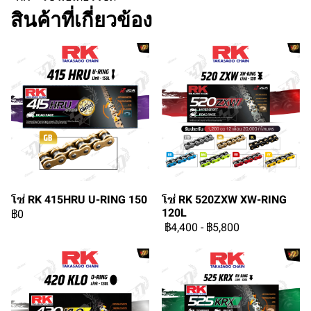
สินค้าที่เกี่ยวข้อง
โซ่ RK 415HRU U-RING 150
โซ่ RK 520ZXW XW-RING
120L
฿0
฿4,400
-
฿5,800