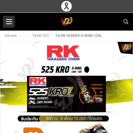
หน้าแรก
...
โซ่ RK 525
โซ่ RK 525KRO O-RING 120L