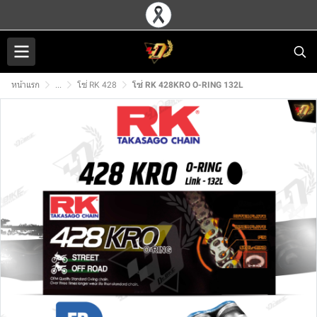
หน้าแรก
...
โซ่ RK 428
โซ่ RK 428KRO O-RING 132L