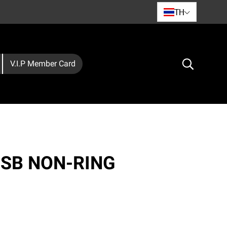
TH
V.I.P Member Card
HSB NON-RING