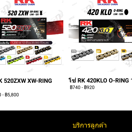
โซ่ RK 420KLO O-RING 
RK 520ZXW XW-RING
฿740
-
฿920
0
-
฿5,800
บริการลูกค้า