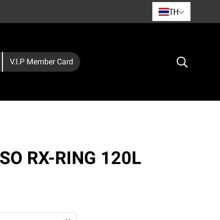
TH
V.I.P Member Card
XSO RX-RING 120L