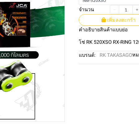
NM-520XSO
จำนวน
เพิ่มลงตะกร้า
คำอธิบายสินค้าแบบย่อ
โซ่ RK 520XSO RX-RING 12
หม
แบรนด์:
RK TAKASAGO