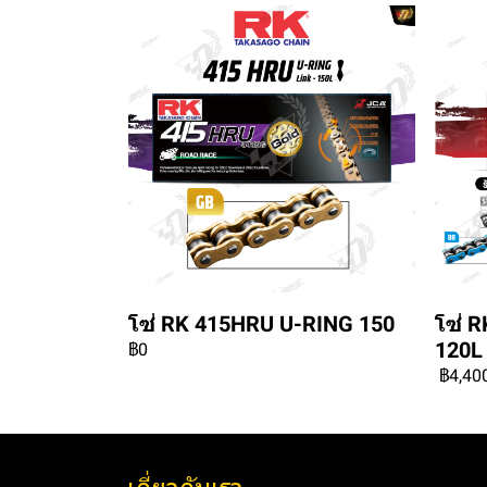
โซ่ RK 415HRU U-RING 150
โซ่ 
120L
฿0
฿4,40