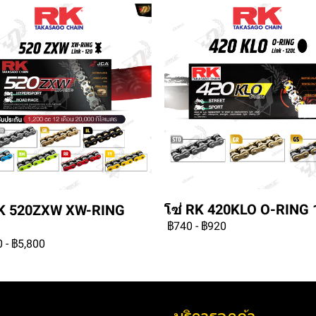
โซ่ RK 420KLO O-RING 
RK 520ZXW XW-RING
฿740
-
฿920
0
-
฿5,800