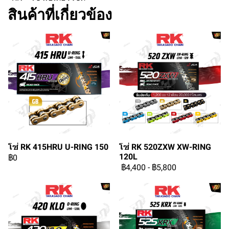
สินค้าที่เกี่ยวข้อง
โซ่ RK 415HRU U-RING 150
โซ่ RK 520ZXW XW-RING
120L
฿0
฿4,400
-
฿5,800