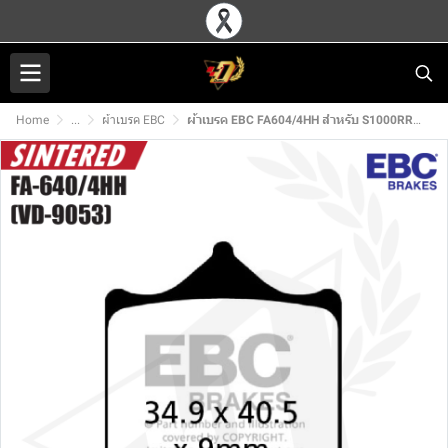
Home
...
ผ้าเบรค EBC
ผ้าเบรค EBC FA604/4HH สำหรับ S1000RR (F)