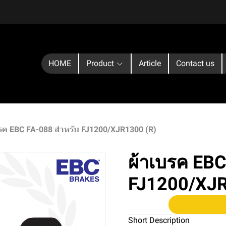
HOME
Product
Article
Contact us
รค EBC FA-088 สำหรับ FJ1200/XJR1300 (R)
ผ้าเบรค EBC
FJ1200/XJR
Short Description