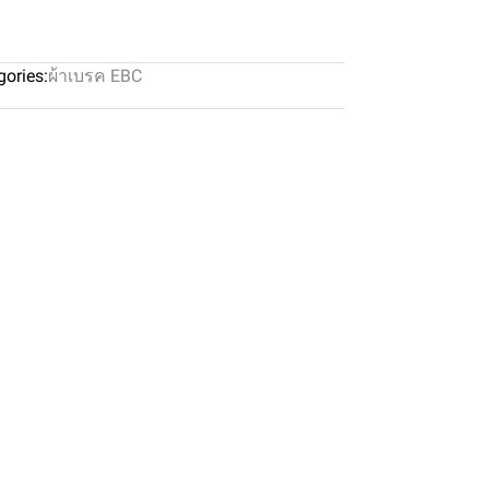
gories:
ผ้าเบรค EBC