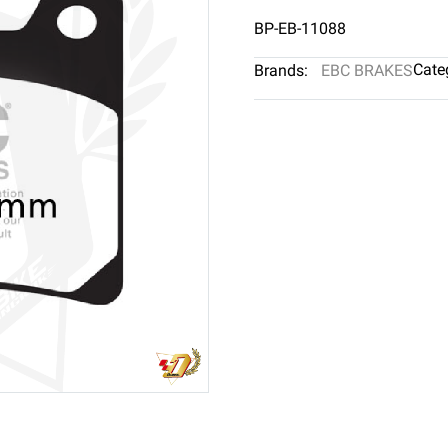
BP-EB-11088
Cate
Brands:
EBC BRAKES