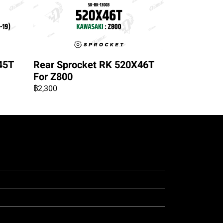
45T
Rear Sprocket RK 520X46T
For Z800
฿2,300