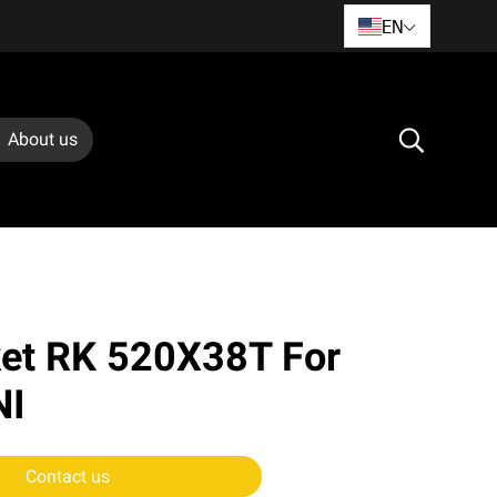
EN
About us
ket RK 520X38T For
NI
Contact us