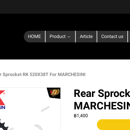
HOME
Product
Article
Contact us
r Sprocket RK 520X38T For MARCHESINI
Rear Sproc
MARCHESI
฿1,400