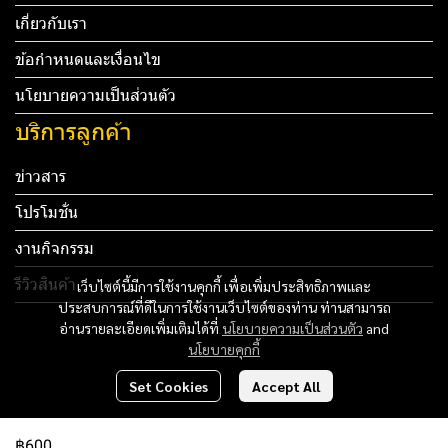
เกี่ยวกับเรา
ข้อกำหนดและเงื่อนไข
นโยบายความเป็นส่วนตัว
บริการลูกค้า
ข่าวสาร
โปรโมชั่น
งานกิจกรรม
รีวิวสินค้า
เว็บไซต์นี้มีการใช้งานคุกกี้ เพื่อเพิ่มประสิทธิภาพและ
ประสบการณ์ที่ดีในการใช้งานเว็บไซต์ของท่าน ท่านสามารถ
Tel: 012 345 67890 Email: mail@yourdomain.com
อ่านรายละเอียดเพิ่มเติมได้ที่
นโยบายความเป็นส่วนตัว
and
นโยบายคุกกี้
ทดสอบ 3
Set Cookies
Accept All
ทดสอบ 4
฿600