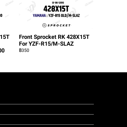
X15T
Front Sprocket RK 428X15T
For YZF-R15/M-SLAZ
00
฿350