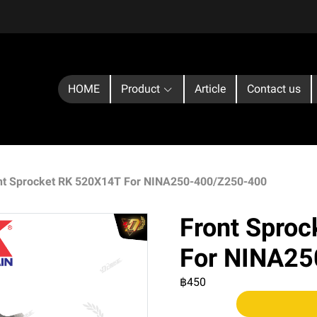
HOME
Product
Article
Contact us
nt Sprocket RK 520X14T For NINA250-400/Z250-400
Front Spro
For NINA25
฿450