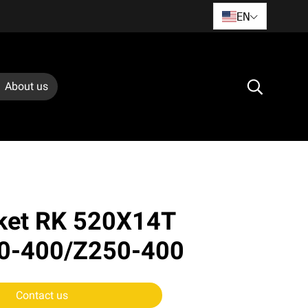
EN
About us
cket RK 520X14T
0-400/Z250-400
Contact us