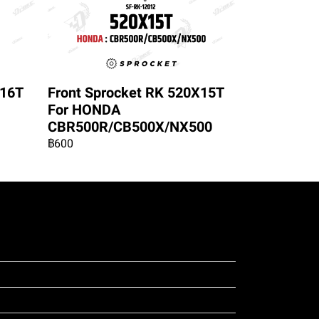
X16T
Front Sprocket RK 520X15T
For HONDA
CBR500R/CB500X/NX500
฿600