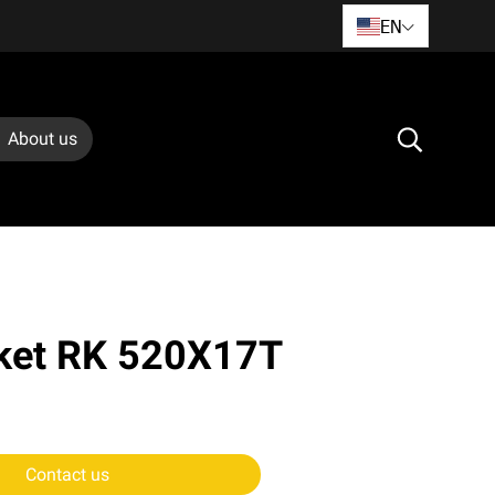
EN
About us
cket RK 520X17T
Contact us