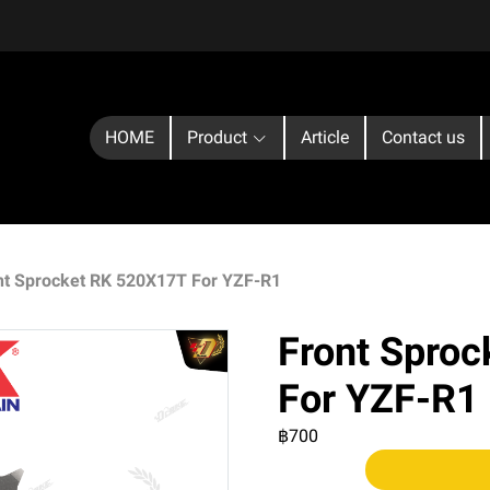
HOME
Product
Article
Contact us
nt Sprocket RK 520X17T For YZF-R1
Front Spro
For YZF-R1
฿700