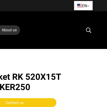
EN
About us
cket RK 520X15T
CKER250
Contact us