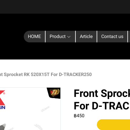
HOME
Product
Article
Contact us
nt Sprocket RK 520X15T For D-TRACKER250
Front Spro
For D-TRA
฿450