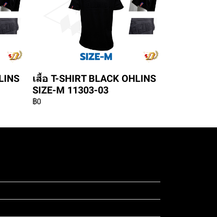
HLINS
เสื้อ T-SHIRT BLACK OHLINS
SIZE-M 11303-03
฿0