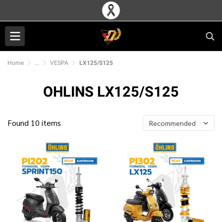
Home
...
VESPA
LX125/S125
OHLINS LX125/S125
Found 10 items
Recommended