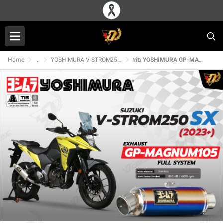
Home
...
YOSHIMURA V-STROM250SX
ท่อ YOSHIMURA GP-MAGNUM105 สำหรับ SUZUKI V-STROM250SX