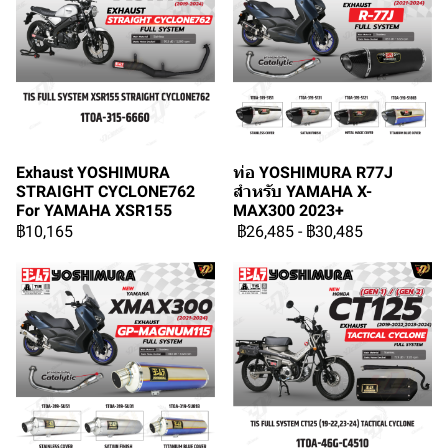
Exhaust YOSHIMURA
ท่อ YOSHIMURA R77J
STRAIGHT CYCLONE762
สำหรับ YAMAHA X-
For YAMAHA XSR155
MAX300 2023+
฿10,165
฿26,485
-
฿30,485