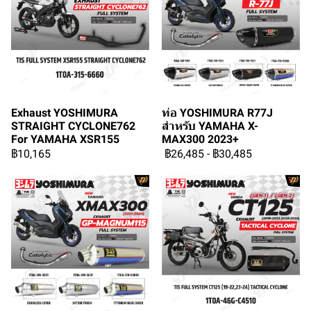
Exhaust YOSHIMURA
ท่อ YOSHIMURA R77J
STRAIGHT CYCLONE762
สำหรับ YAMAHA X-
For YAMAHA XSR155
MAX300 2023+
฿10,165
฿26,485
-
฿30,485