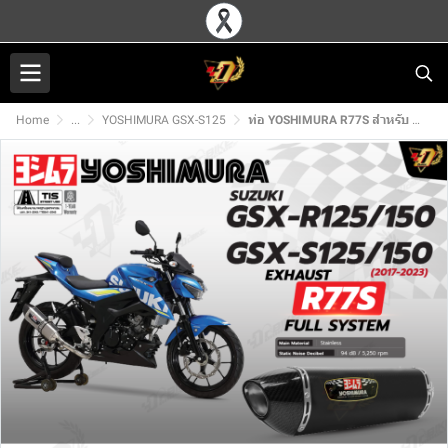
Home
...
YOSHIMURA GSX-S125
ท่อ YOSHIMURA R77S สำหรับ SUZUKI GSX-S125/150