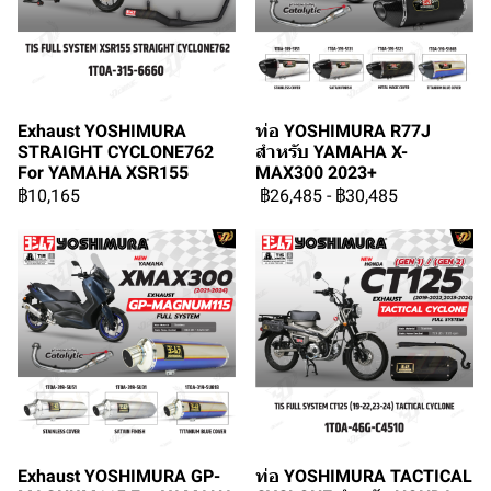
Exhaust YOSHIMURA
ท่อ YOSHIMURA R77J
STRAIGHT CYCLONE762
สำหรับ YAMAHA X-
For YAMAHA XSR155
MAX300 2023+
฿10,165
฿26,485
-
฿30,485
Exhaust YOSHIMURA GP-
ท่อ YOSHIMURA TACTICAL