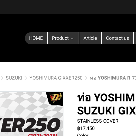
HOME
Product
Article
Contact us
SUZUKI
YOSHIMURA GIXXER250
ท่อ YOSHIMURA R-7
ท่อ YOSHIM
SUZUKI GI
STAINLESS COVER
฿17,450
Color