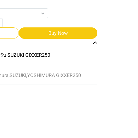
Buy Now
รับ SUZUKI GIXXER250
mura
,
SUZUKI
,
YOSHIMURA GIXXER250