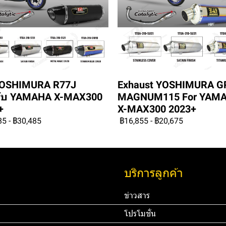
YOSHIMURA R77J
Exhaust YOSHIMURA G
ับ YAMAHA X-MAX300
MAGNUM115 For YAM
+
X-MAX300 2023+
85
-
฿30,485
฿16,855
-
฿20,675
บริการลูกค้า
ข่าวสาร
โปรโมชั่น