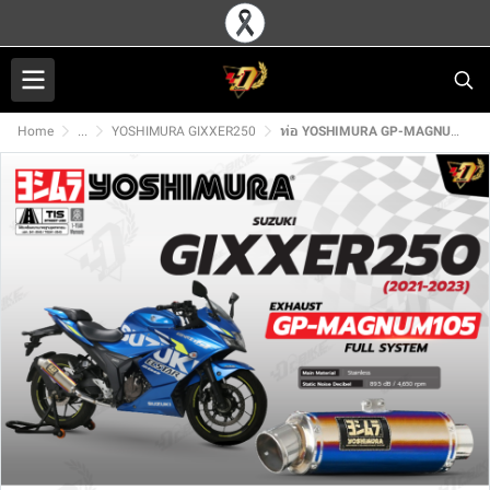
Home
...
YOSHIMURA GIXXER250
ท่อ YOSHIMURA GP-MAGNUM105 สำหรับ SUZUKI GIXXER250