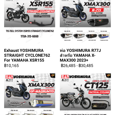
Exhaust YOSHIMURA
ท่อ YOSHIMURA R77J
STRAIGHT CYCLONE762
สำหรับ YAMAHA X-
For YAMAHA XSR155
MAX300 2023+
฿10,165
฿26,485
-
฿30,485