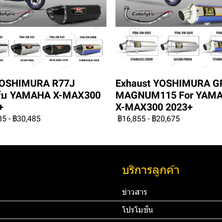
YOSHIMURA R77J
Exhaust YOSHIMURA G
ับ YAMAHA X-MAX300
MAGNUM115 For YAM
+
X-MAX300 2023+
85
-
฿30,485
฿16,855
-
฿20,675
บริการลูกค้า
ข่าวสาร
โปรโมชั่น