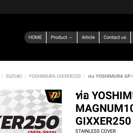
HOME
Product
Article
Contact us
SUZUKI
YOSHIMURA GIXXER250
ท่อ YOSHIMURA GP
ท่อ YOSHI
MAGNUM105
GIXXER250
STAINLESS COVER