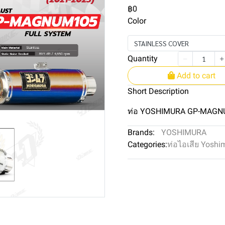
฿0
Color
STAINLESS COVER
Quantity
Add to cart
Short Description
ท่อ YOSHIMURA GP-MAGNU
Brands:
YOSHIMURA
Categories:
ท่อไอเสีย Yoshi