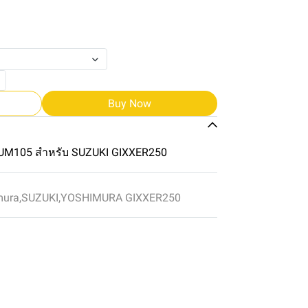
Buy Now
M105 สำหรับ SUZUKI GIXXER250
mura
,
SUZUKI
,
YOSHIMURA GIXXER250